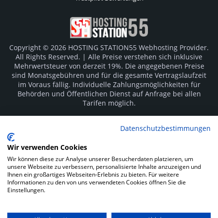
Copyright © 2026 HOSTING STATION55 Webhosting Provider.
All Rights Reserved. | Alle Preise verstehen sich inklusive
Mehrwertsteuer von derzeit 19%. Die angegebenen Preise
sind Monatsgebühren und für die gesamte Vertragslaufzeit
im Voraus fällig. Individuelle Zahlungsmöglichkeiten für
Behörden und Öffentlichen Dienst auf Anfrage bei allen
Tarifen möglich.
Logos und Markenzeichen sind Eigentum der jeweiligen
Datenschutzbestimmungen
Hersteller. Irrtümer vorbehalten.
Wir verwenden Cookies
SOCIAL MEDIA
Wir können diese zur Analyse unserer Besucherdaten platzieren, um
unsere Webseite zu verbessern, personalisierte Inhalte anzuzeigen und
Ihnen ein großartiges Webseiten-Erlebnis zu bieten. Für weitere
Informationen zu den von uns verwendeten Cookies öffnen Sie die
Einstellungen.