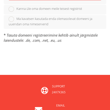
Kanna üle oma domeen meile teisest registrist
Ma kavatsen kasutada enda olemasolevat domeeni ja
uuendan oma nimeserverid
*
Tasuta domeeni registreerimine kehtib ainult järgmistele
laiendustele: .de, .com, .net, .eu, .us
SUPPORT
24X7X365
EMAIL