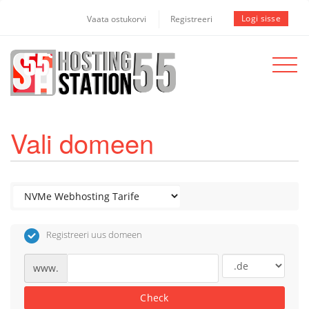
Logi sisse
Vaata ostukorvi
Registreeri
Toggle
navigat
Vali domeen
Registreeri uus domeen
www.
Check