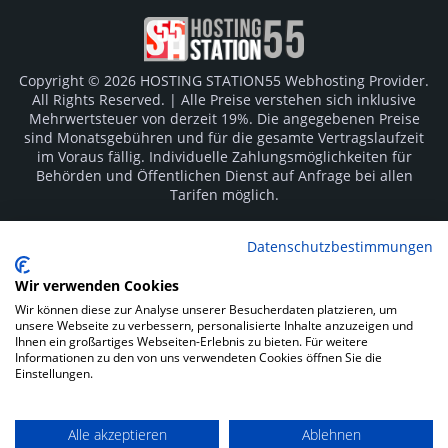
Copyright © 2026 HOSTING STATION55 Webhosting Provider.
All Rights Reserved. | Alle Preise verstehen sich inklusive
Mehrwertsteuer von derzeit 19%. Die angegebenen Preise
sind Monatsgebühren und für die gesamte Vertragslaufzeit
im Voraus fällig. Individuelle Zahlungsmöglichkeiten für
Behörden und Öffentlichen Dienst auf Anfrage bei allen
Tarifen möglich.
Logos und Markenzeichen sind Eigentum der jeweiligen
Datenschutzbestimmungen
Hersteller. Irrtümer vorbehalten.
Wir verwenden Cookies
SOCIAL MEDIA
Wir können diese zur Analyse unserer Besucherdaten platzieren, um
unsere Webseite zu verbessern, personalisierte Inhalte anzuzeigen und
Ihnen ein großartiges Webseiten-Erlebnis zu bieten. Für weitere
Informationen zu den von uns verwendeten Cookies öffnen Sie die
Einstellungen.
Alle akzeptieren
Ablehnen
Impressum
Datenschutz
Kunden Login