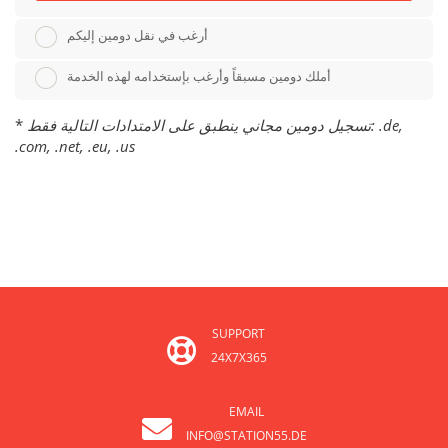
أرغب في نقل دومين إليكم
أملك دومين مسبقاً وأرغب بإستخدامه لهذه الخدمة
*
تسجيل دومين مجاني ينطبق على الامتدادات التالية فقط: .de,
.com, .net, .eu, .us
SUPPORT
24X7X365
EMAIL
INFO@STATION55.DE