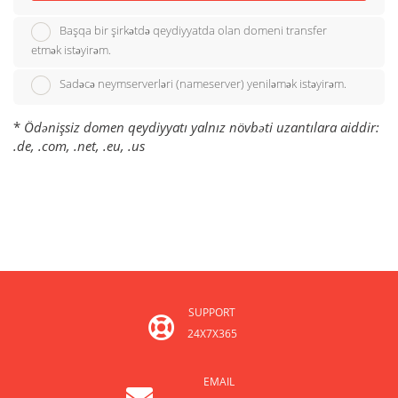
Başqa bir şirkətdə qeydiyyatda olan domeni transfer
etmək istəyirəm.
Sadəcə neymserverləri (nameserver) yeniləmək istəyirəm.
*
Ödənişsiz domen qeydiyyatı yalnız növbəti uzantılara aiddir:
.de, .com, .net, .eu, .us
SUPPORT
24X7X365
EMAIL