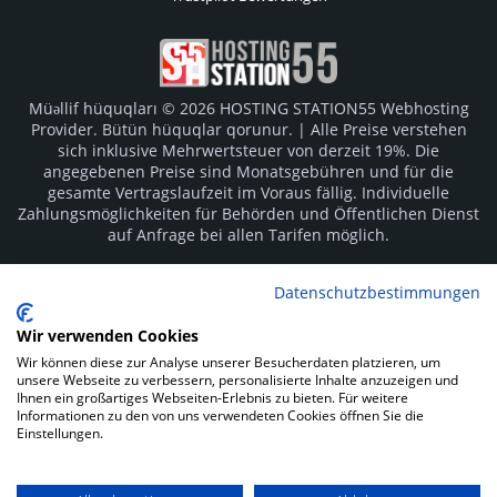
Müəllif hüquqları © 2026 HOSTING STATION55 Webhosting
Provider. Bütün hüquqlar qorunur. | Alle Preise verstehen
sich inklusive Mehrwertsteuer von derzeit 19%. Die
angegebenen Preise sind Monatsgebühren und für die
gesamte Vertragslaufzeit im Voraus fällig. Individuelle
Zahlungsmöglichkeiten für Behörden und Öffentlichen Dienst
auf Anfrage bei allen Tarifen möglich.
Logos und Markenzeichen sind Eigentum der jeweiligen
Datenschutzbestimmungen
Hersteller. Irrtümer vorbehalten.
Wir verwenden Cookies
SOCIAL MEDIA
Wir können diese zur Analyse unserer Besucherdaten platzieren, um
unsere Webseite zu verbessern, personalisierte Inhalte anzuzeigen und
Ihnen ein großartiges Webseiten-Erlebnis zu bieten. Für weitere
Informationen zu den von uns verwendeten Cookies öffnen Sie die
Einstellungen.