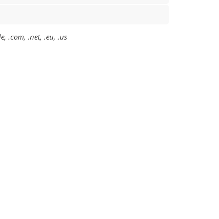
 .com, .net, .eu, .us