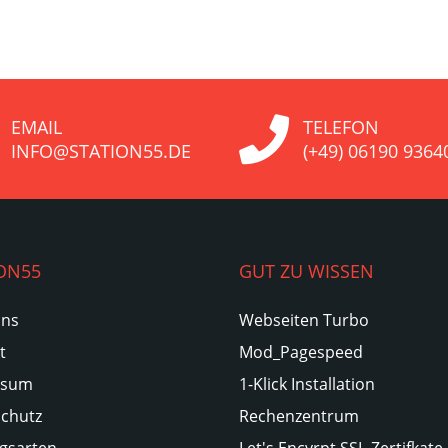
EMAIL
TELEFON
INFO@STATION55.DE
(+49) 06190 9364
ON55
GUT ZU WISSEN
Uns
Webseiten Turbo
t
Mod_Pagespeed
ssum
1-Klick Installation
chutz
Rechenzentrum
gsarten
Let's Encyrpt SSL-Zertifkate