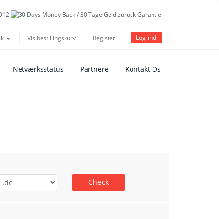
Log ind
sk
Vis bestillingskurv
Register
Netværksstatus
Partnere
Kontakt Os
Check