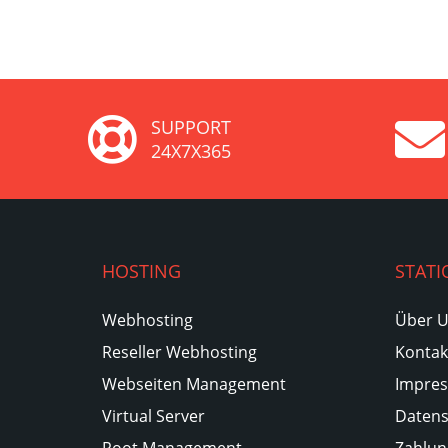
SUPPORT
24X7X365
HOSTING
STATI
Webhosting
Über 
Reseller Webhosting
Kontak
Webseiten Management
Impre
Virtual Server
Datens
Root Management
Zahlun