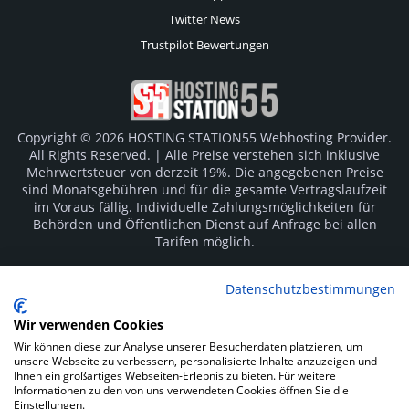
Twitter News
Trustpilot Bewertungen
Copyright © 2026 HOSTING STATION55 Webhosting Provider.
All Rights Reserved. | Alle Preise verstehen sich inklusive
Mehrwertsteuer von derzeit 19%. Die angegebenen Preise
sind Monatsgebühren und für die gesamte Vertragslaufzeit
im Voraus fällig. Individuelle Zahlungsmöglichkeiten für
Behörden und Öffentlichen Dienst auf Anfrage bei allen
Tarifen möglich.
Logos und Markenzeichen sind Eigentum der jeweiligen
Datenschutzbestimmungen
Hersteller. Irrtümer vorbehalten.
Wir verwenden Cookies
SOCIAL MEDIA
Wir können diese zur Analyse unserer Besucherdaten platzieren, um
unsere Webseite zu verbessern, personalisierte Inhalte anzuzeigen und
Ihnen ein großartiges Webseiten-Erlebnis zu bieten. Für weitere
Informationen zu den von uns verwendeten Cookies öffnen Sie die
Einstellungen.