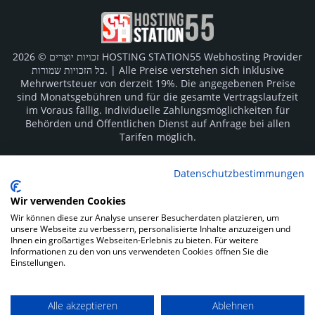
זכויות יוצרים © 2026 HOSTING STATION55 Webhosting Provider
כל הזכויות שמורות. | Alle Preise verstehen sich inklusive
Mehrwertsteuer von derzeit 19%. Die angegebenen Preise
sind Monatsgebühren und für die gesamte Vertragslaufzeit
im Voraus fällig. Individuelle Zahlungsmöglichkeiten für
Behörden und Öffentlichen Dienst auf Anfrage bei allen
Tarifen möglich.
Logos und Markenzeichen sind Eigentum der jeweiligen
Datenschutzbestimmungen
Hersteller. Irrtümer vorbehalten.
Wir verwenden Cookies
SOCIAL MEDIA
Wir können diese zur Analyse unserer Besucherdaten platzieren, um
unsere Webseite zu verbessern, personalisierte Inhalte anzuzeigen und
Ihnen ein großartiges Webseiten-Erlebnis zu bieten. Für weitere
Informationen zu den von uns verwendeten Cookies öffnen Sie die
Einstellungen.
Alle akzeptieren
Ablehnen
Impressum
Datenschutz
Kunden Login