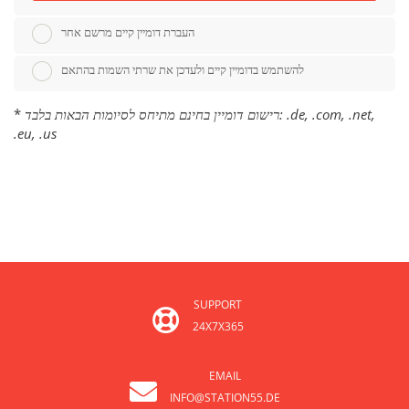
העברת דומיין קיים מרשם אחר
להשתמש בדומיין קיים ולעדכן את שרתי השמות בהתאם
*
רישום דומיין בחינם מתיחס לסיומות הבאות בלבד: .de, .com, .net,
.eu, .us
SUPPORT
24X7X365
EMAIL
INFO@STATION55.DE