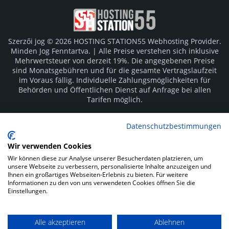
Szerzői jog © 2026 HOSTING STATION55 Webhosting Provider.
Minden Jog Fenntartva. | Alle Preise verstehen sich inklusive
Mehrwertsteuer von derzeit 19%. Die angegebenen Preise
sind Monatsgebühren und für die gesamte Vertragslaufzeit
im Voraus fällig. Individuelle Zahlungsmöglichkeiten für
Behörden und Öffentlichen Dienst auf Anfrage bei allen
Tarifen möglich.
Logos und Markenzeichen sind Eigentum der jeweiligen
Datenschutzbestimmungen
Hersteller. Irrtümer vorbehalten.
Wir verwenden Cookies
SOCIAL MEDIA
Wir können diese zur Analyse unserer Besucherdaten platzieren, um
unsere Webseite zu verbessern, personalisierte Inhalte anzuzeigen und
Ihnen ein großartiges Webseiten-Erlebnis zu bieten. Für weitere
Informationen zu den von uns verwendeten Cookies öffnen Sie die
Einstellungen.
Alle akzeptieren
Ablehnen
Impressum
Datenschutz
Kunden Login