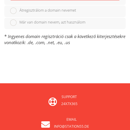
Átregisztrálom a domain nevemet
Már van domain nevem, azt használom
*
Ingyenes domain regisztráció csak a következő kiterjesztésekre
vonatkozik: .de, .com, .net, .eu, .us
SUPPORT
24X7X365
EMAIL
INFO@STATION55.DE