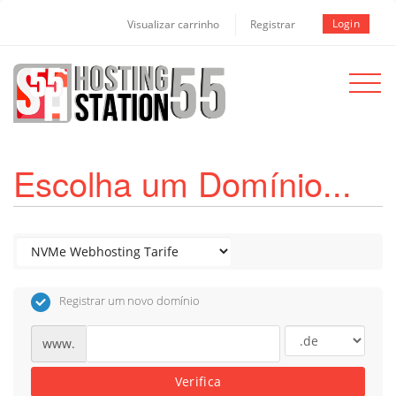
Login
Visualizar carrinho
Registrar
Toggle
navigat
Escolha um Domínio...
Registrar um novo domínio
www.
Verifica