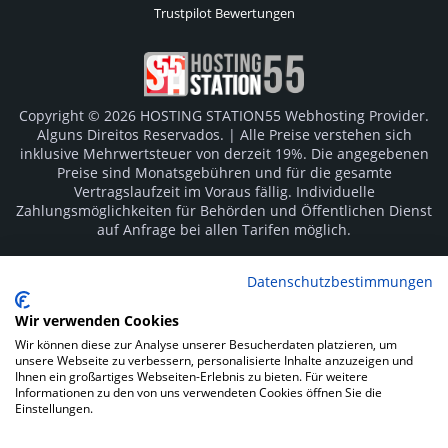
Trustpilot Bewertungen
Copyright © 2026 HOSTING STATION55 Webhosting Provider.
Alguns Direitos Reservados. | Alle Preise verstehen sich
inklusive Mehrwertsteuer von derzeit 19%. Die angegebenen
Preise sind Monatsgebühren und für die gesamte
Vertragslaufzeit im Voraus fällig. Individuelle
Zahlungsmöglichkeiten für Behörden und Öffentlichen Dienst
auf Anfrage bei allen Tarifen möglich.
Logos und Markenzeichen sind Eigentum der jeweiligen
Datenschutzbestimmungen
Hersteller. Irrtümer vorbehalten.
Wir verwenden Cookies
SOCIAL MEDIA
Wir können diese zur Analyse unserer Besucherdaten platzieren, um
unsere Webseite zu verbessern, personalisierte Inhalte anzuzeigen und
Ihnen ein großartiges Webseiten-Erlebnis zu bieten. Für weitere
Informationen zu den von uns verwendeten Cookies öffnen Sie die
Einstellungen.