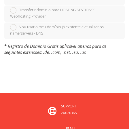
Transferir domínio para HOSTING STATION55
Webhosting Provider
Vou usar o meu domínio já existente e atualizar os
namerservers - DNS
*
Registro de Domínio Grátis aplicável apenas para as
seguintes extensões: .de, .com, .net, .eu, .us
SUPPORT
24X7X365
EMAIL