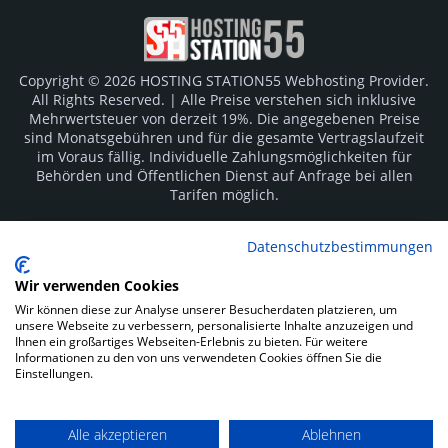
Copyright © 2026 HOSTING STATION55 Webhosting Provider.
All Rights Reserved. | Alle Preise verstehen sich inklusive
Mehrwertsteuer von derzeit 19%. Die angegebenen Preise
sind Monatsgebühren und für die gesamte Vertragslaufzeit
im Voraus fällig. Individuelle Zahlungsmöglichkeiten für
Behörden und Öffentlichen Dienst auf Anfrage bei allen
Tarifen möglich.
Logos und Markenzeichen sind Eigentum der jeweiligen
Datenschutzbestimmungen
Hersteller. Irrtümer vorbehalten.
Wir verwenden Cookies
SOCIAL MEDIA
Wir können diese zur Analyse unserer Besucherdaten platzieren, um
unsere Webseite zu verbessern, personalisierte Inhalte anzuzeigen und
Ihnen ein großartiges Webseiten-Erlebnis zu bieten. Für weitere
Informationen zu den von uns verwendeten Cookies öffnen Sie die
Einstellungen.
Alle akzeptieren
Ablehnen
Impressum
Datenschutz
Kunden Login