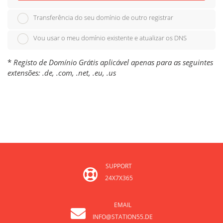
Transferência do seu domínio de outro registrar
Vou usar o meu domínio existente e atualizar os DNS
*
Registo de Domínio Grátis aplicável apenas para as seguintes
extensões: .de, .com, .net, .eu, .us
SUPPORT
24X7X365
EMAIL
INFO@STATION55.DE