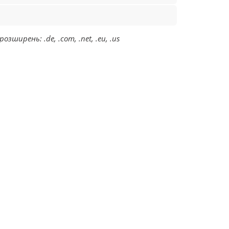
ирень: .de, .com, .net, .eu, .us