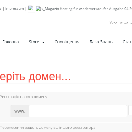
e
|
Impressum
|
Українська
Головна
Store
Сповіщення
База Знань
Стат
еріть домен...
Реєстрація нового домену
www.
Перенесення вашого домену від іншого реєстратора