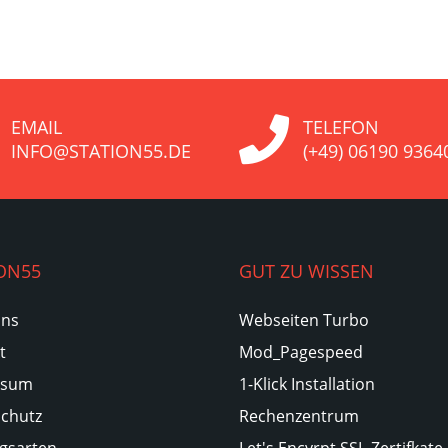
EMAIL
TELEFON
INFO@STATION55.DE
(+49) 06190 9364
ON55
GUT ZU WISSEN
Uns
Webseiten Turbo
t
Mod_Pagespeed
ssum
1-Klick Installation
chutz
Rechenzentrum
gsarten
Let's Encyrpt SSL-Zertifkate