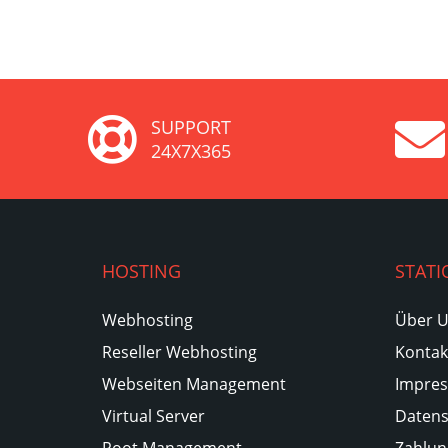
SUPPORT
24X7X365
HOSTING
STATI
Webhosting
Über 
Reseller Webhosting
Kontak
Webseiten Management
Impre
Virtual Server
Datens
Root Management
Zahlun