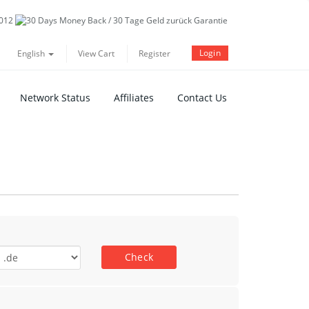
Login
English
View Cart
Register
Network Status
Affiliates
Contact Us
Check