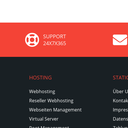
SUPPORT
24X7X365
HOSTING
STATI
Webhosting
Über 
Reseller Webhosting
Kontak
Webseiten Management
Impre
Virtual Server
Datens
Root Management
Zahlun