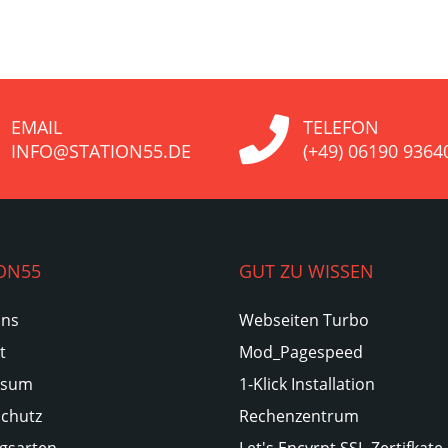
EMAIL
TELEFON
INFO@STATION55.DE
(+49) 06190 9364
ON55
GUT ZU WISSEN
Uns
Webseiten Turbo
t
Mod_Pagespeed
ssum
1-Klick Installation
chutz
Rechenzentrum
gsarten
Let's Encyrpt SSL-Zertifkate