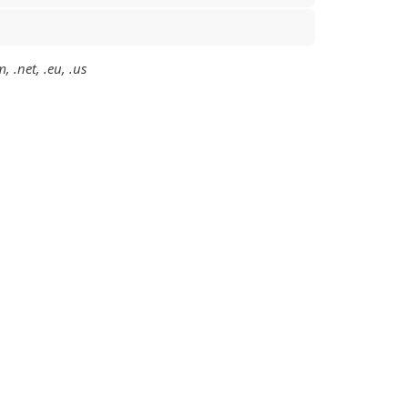
 .net, .eu, .us