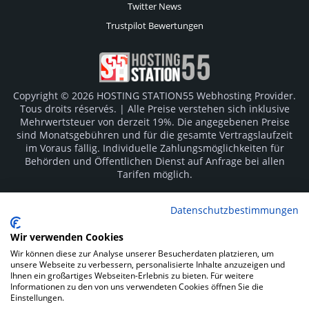
Twitter News
Trustpilot Bewertungen
Copyright © 2026 HOSTING STATION55 Webhosting Provider.
Tous droits réservés. | Alle Preise verstehen sich inklusive
Mehrwertsteuer von derzeit 19%. Die angegebenen Preise
sind Monatsgebühren und für die gesamte Vertragslaufzeit
im Voraus fällig. Individuelle Zahlungsmöglichkeiten für
Behörden und Öffentlichen Dienst auf Anfrage bei allen
Tarifen möglich.
Logos und Markenzeichen sind Eigentum der jeweiligen
Datenschutzbestimmungen
Hersteller. Irrtümer vorbehalten.
Wir verwenden Cookies
SOCIAL MEDIA
Wir können diese zur Analyse unserer Besucherdaten platzieren, um
unsere Webseite zu verbessern, personalisierte Inhalte anzuzeigen und
Ihnen ein großartiges Webseiten-Erlebnis zu bieten. Für weitere
Informationen zu den von uns verwendeten Cookies öffnen Sie die
Einstellungen.