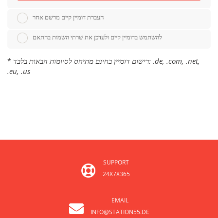
העברת דומיין קיים מרשם אחר
להשתמש בדומיין קיים ולעדכן את שרתי השמות בהתאם
*
רישום דומיין בחינם מתיחס לסיומות הבאות בלבד: .de, .com, .net,
.eu, .us
SUPPORT
24X7X365
EMAIL
INFO@STATION55.DE