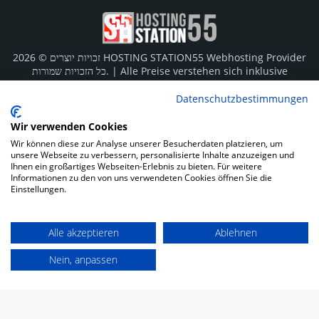
זכויות יוצרים © 2026 HOSTING STATION55 Webhosting Provider
כל הזכויות שמורות. | Alle Preise verstehen sich inklusive
Mehrwertsteuer von derzeit 19%. Die angegebenen Preise
sind Monatsgebühren und für die gesamte Vertragslaufzeit
Datenschutzbestimmungen
im Voraus fällig. Individuelle Zahlungsmöglichkeiten für
Behörden und Öffentlichen Dienst auf Anfrage bei allen
Wir verwenden Cookies
Tarifen möglich.
Wir können diese zur Analyse unserer Besucherdaten platzieren, um
unsere Webseite zu verbessern, personalisierte Inhalte anzuzeigen und
Logos und Markenzeichen sind Eigentum der jeweiligen
Ihnen ein großartiges Webseiten-Erlebnis zu bieten. Für weitere
Informationen zu den von uns verwendeten Cookies öffnen Sie die
Hersteller. Irrtümer vorbehalten.
Einstellungen.
SOCIAL MEDIA
Alle akzeptieren
Ablehnen
Nein, anpassen
Impressum
Datenschutz
Kunden Login