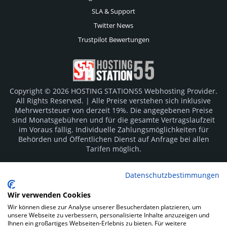
SLA & Support
Twitter News
Trustpilot Bewertungen
Copyright © 2026 HOSTING STATION55 Webhosting Provider.
All Rights Reserved. | Alle Preise verstehen sich inklusive
Mehrwertsteuer von derzeit 19%. Die angegebenen Preise
sind Monatsgebühren und für die gesamte Vertragslaufzeit
im Voraus fällig. Individuelle Zahlungsmöglichkeiten für
Behörden und Öffentlichen Dienst auf Anfrage bei allen
Tarifen möglich.
Logos und Markenzeichen sind Eigentum der jeweiligen
Datenschutzbestimmungen
Hersteller. Irrtümer vorbehalten.
Wir verwenden Cookies
SOCIAL MEDIA
Wir können diese zur Analyse unserer Besucherdaten platzieren, um
unsere Webseite zu verbessern, personalisierte Inhalte anzuzeigen und
Ihnen ein großartiges Webseiten-Erlebnis zu bieten. Für weitere