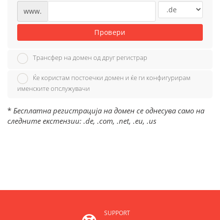
www.
Провери
Трансфер на домен од друг регистрар
Ќе користам постоечки домен и ќе ги конфигурирам
именските опслужувачи
*
Бесплатна регистрација на домен се однесува само на
следните екстензии: .de, .com, .net, .eu, .us
SUPPORT