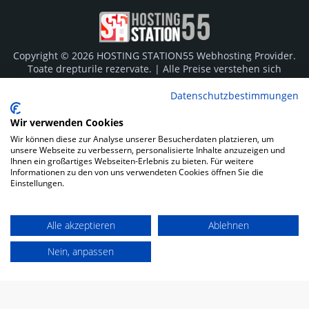
Copyright © 2026 HOSTING STATION55 Webhosting Provider.
Toate drepturile rezervate. | Alle Preise verstehen sich
inklusive Mehrwertsteuer von derzeit 19%. Die angegebenen
Preise sind Monatsgebühren und für die gesamte
Datenschutzbestimmungen
Vertragslaufzeit im Voraus fällig. Individuelle
Zahlungsmöglichkeiten für Behörden und Öffentlichen Dienst
Wir verwenden Cookies
auf Anfrage bei allen Tarifen möglich.
Wir können diese zur Analyse unserer Besucherdaten platzieren, um
unsere Webseite zu verbessern, personalisierte Inhalte anzuzeigen und
Logos und Markenzeichen sind Eigentum der jeweiligen
Ihnen ein großartiges Webseiten-Erlebnis zu bieten. Für weitere
Informationen zu den von uns verwendeten Cookies öffnen Sie die
Hersteller. Irrtümer vorbehalten.
Einstellungen.
SOCIAL MEDIA
Alle akzeptieren
Ablehnen
Nein, anpassen
Impressum
Datenschutz
Kunden Login