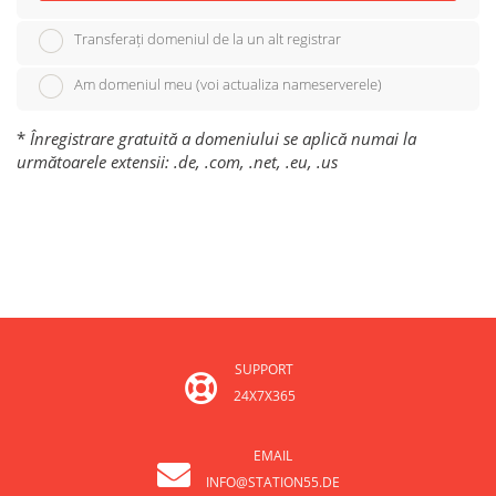
Transferați domeniul de la un alt registrar
Am domeniul meu (voi actualiza nameserverele)
*
Înregistrare gratuită a domeniului se aplică numai la
următoarele extensii: .de, .com, .net, .eu, .us
SUPPORT
24X7X365
EMAIL
INFO@STATION55.DE