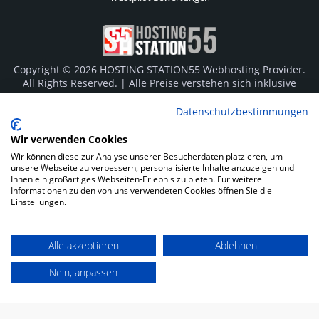
Copyright © 2026 HOSTING STATION55 Webhosting Provider.
All Rights Reserved. | Alle Preise verstehen sich inklusive
Mehrwertsteuer von derzeit 19%. Die angegebenen Preise
sind Monatsgebühren und für die gesamte Vertragslaufzeit
Datenschutzbestimmungen
im Voraus fällig. Individuelle Zahlungsmöglichkeiten für
Behörden und Öffentlichen Dienst auf Anfrage bei allen
Wir verwenden Cookies
Tarifen möglich.
Wir können diese zur Analyse unserer Besucherdaten platzieren, um
unsere Webseite zu verbessern, personalisierte Inhalte anzuzeigen und
Logos und Markenzeichen sind Eigentum der jeweiligen
Ihnen ein großartiges Webseiten-Erlebnis zu bieten. Für weitere
Informationen zu den von uns verwendeten Cookies öffnen Sie die
Hersteller. Irrtümer vorbehalten.
Einstellungen.
SOCIAL MEDIA
Alle akzeptieren
Ablehnen
Nein, anpassen