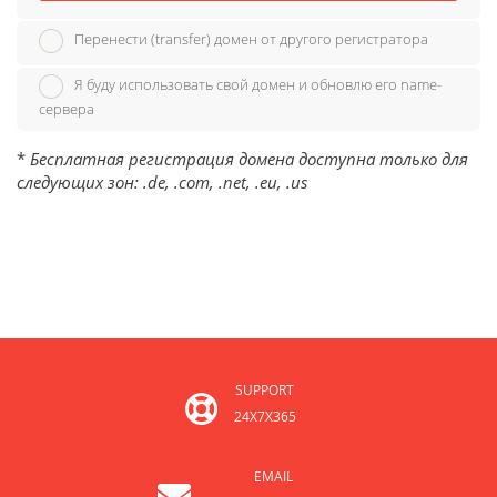
Перенести (transfer) домен от другого регистратора
Я буду использовать свой домен и обновлю его name-
сервера
*
Бесплатная регистрация домена доступна только для
следующих зон: .de, .com, .net, .eu, .us
SUPPORT
24X7X365
EMAIL