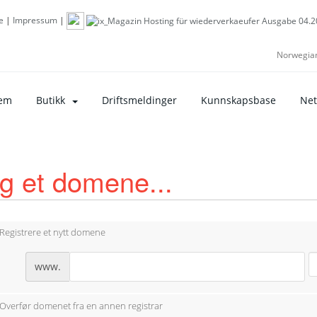
e
|
Impressum
|
Norwegia
em
Butikk
Driftsmeldinger
Kunnskapsbase
Net
g et domene...
Registrere et nytt domene
www.
Overfør domenet fra en annen registrar