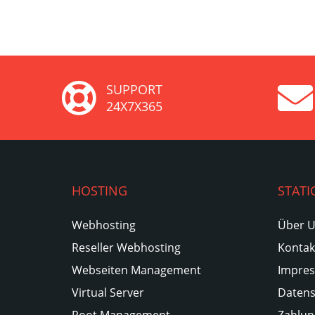
SUPPORT
24X7X365
HOSTING
STATI
Webhosting
Über 
Reseller Webhosting
Kontak
Webseiten Management
Impre
Virtual Server
Datens
Root Management
Zahlun