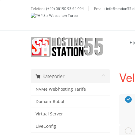
Telefon :
(+49) 06190 93 64 094
Email :
info@station55.d
Hj
Vel
Kategorier
NVMe Webhosting Tarife
Domain-Robot
Virtual Server
LiveConfig