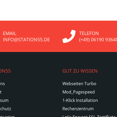
EMAIL
TELEFON
INFO@STATION55.DE
(+49) 06190 9364
ON55
GUT ZU WISSEN
Uns
Webseiten Turbo
t
Mod_Pagespeed
ssum
1-Klick Installation
chutz
Rechenzentrum
gsarten
Let's Encyrpt SSL-Zertifkate