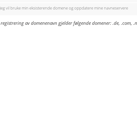
Jeg vil bruke min eksisterende domene og oppdatere mine navneservere
 registrering av domenenavn gjelder følgende domener: .de, .com, .ne