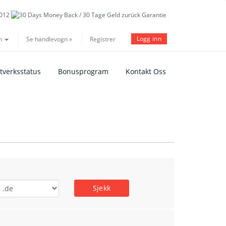
Logg inn
n
Se handlevogn »
Registrer
tverksstatus
Bonusprogram
Kontakt Oss
Sjekk