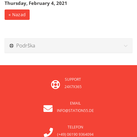
Thursday, February 4, 2021
« Nazad
Podrška
SUPPORT
24X7X365
EMAIL
INFO@STATION55.DE
TELEFON
(+49) 06190 9364094