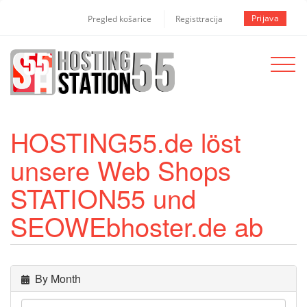
Prijava
Pregled košarice
Registtracija
Toggle
navigat
HOSTING55.de löst
unsere Web Shops
STATION55 und
SEOWEbhoster.de ab
By Month