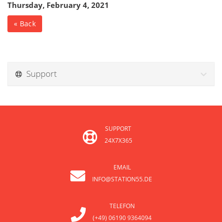
Thursday, February 4, 2021
« Back
Support
SUPPORT
24X7X365
EMAIL
INFO@STATION55.DE
TELEFON
(+49) 06190 9364094