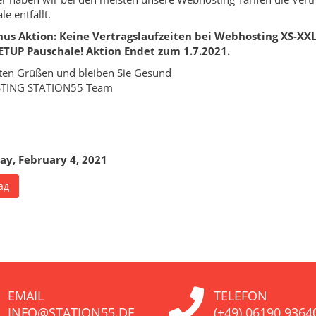
e entfällt.
nus Aktion: Keine Vertragslaufzeiten bei Webhosting XS-XXL,
ETUP Pauschale! Aktion Endet zum 1.7.2021.
ten Grüßen und bleiben Sie Gesund
STING STATION55 Team
ay, February 4, 2021
ад
EMAIL
TELEFON
INFO@STATION55.DE
(+49) 06190 9364