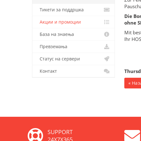
Pauschal
Тикети за поддршка
Die Bo
Акции и промоции
ohne S
Mit bes
База на знаења
Ihr HO
Превземања
Статус на сервери
Thursd
Контакт
« Наз
SUPPORT
24X7X365