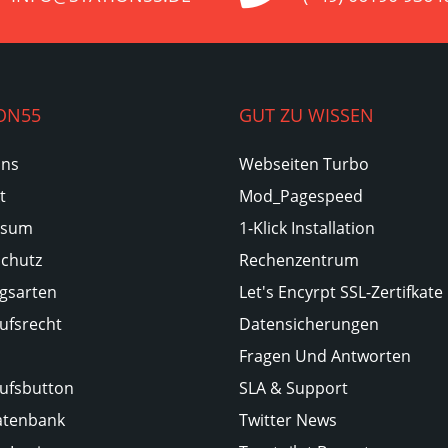
ON55
GUT ZU WISSEN
Uns
Webseiten Turbo
t
Mod_Pagespeed
ssum
1-Klick Installation
chutz
Rechenzentrum
gsarten
Let's Encyrpt SSL-Zertifkate
ufsrecht
Datensicherungen
Fragen Und Antworten
ufsbutton
SLA & Support
atenbank
Twitter News