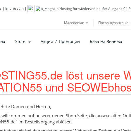
e
|
Impressum
|
Macedonian
Потрошувачка ко
тна
Store
Акции И Промоции
База На Знаења
STING55.de löst unsere 
ATION55 und SEOWEbhost
ehrte Damen und Herren,
h willkommen auf unserer neuen Shop Seite, die unsere alten O
N55.de" im Bestellvorgang ablösen.
er haben wir bei den meisten unsere Webhosting Tarifen die Vertr