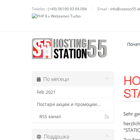
Telefon :
(+49) 06190 93 64 094
Email :
info@station55.d
Поче
HO
По месеци
ST
Feb 2021
Постари акции и промоции...
Sehr ge
RSS канал
herzlic
"STATIO
Поддршка
Zur Fei