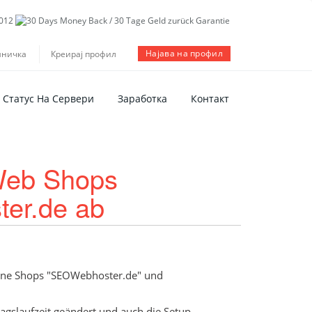
Најава на профил
шничка
Креирај профил
Статус На Сервери
Заработка
Контакт
Web Shops
er.de ab
nline Shops "SEOWebhoster.de" und
agslaufzeit geändert und auch die Setup