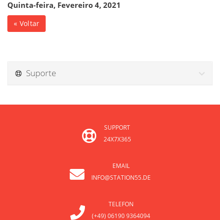
Quinta-feira, Fevereiro 4, 2021
« Voltar
Suporte
SUPPORT
24X7X365
EMAIL
INFO@STATION55.DE
TELEFON
(+49) 06190 9364094