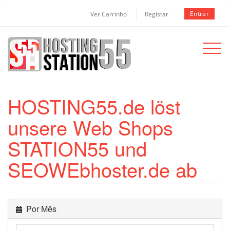
Entrar
Ver Carrinho
Registar
Toggle
navigat
HOSTING55.de löst
unsere Web Shops
STATION55 und
SEOWEbhoster.de ab
Por Mês