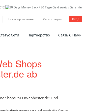
Вход
Просмотр корзины
Регистрация
Статус Сети
Партнерство
Связь С Нами
Web Shops
er.de ab
nline Shops "SEOWebhoster.de" und
agslaufzeit geändert und auch die Setup