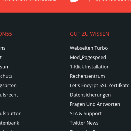
ON55
GUT ZU WISSEN
Uns
Webseiten Turbo
t
Mod_Pagespeed
ssum
1-Klick Installation
chutz
Rechenzentrum
gsarten
Let's Encyrpt SSL-Zertifkate
ufsrecht
Datensicherungen
Fragen Und Antworten
ufsbutton
SLA & Support
atenbank
Twitter News