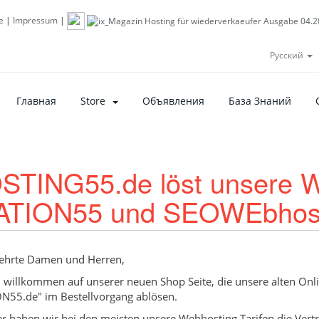
e
|
Impressum
|
Русский
Главная
Store
Объявления
База Знаний
STING55.de löst unsere 
ATION55 und SEOWEbhost
ehrte Damen und Herren,
h willkommen auf unserer neuen Shop Seite, die unsere alten O
N55.de" im Bestellvorgang ablösen.
er haben wir bei den meisten unsere Webhosting Tarifen die Vertr