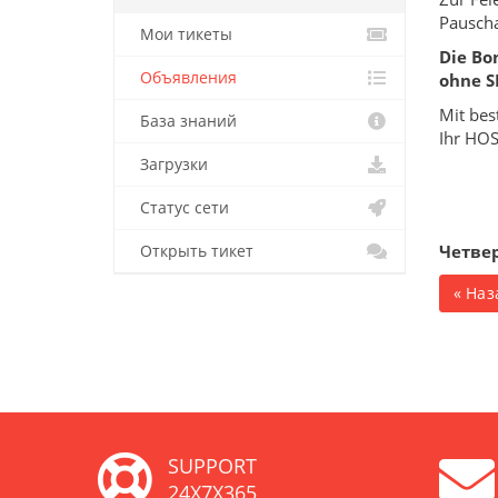
Pauschal
Мои тикеты
Die Bo
Объявления
ohne S
Mit bes
База знаний
Ihr HO
Загрузки
Статус сети
Четвер
Открыть тикет
« Наз
SUPPORT
24X7X365