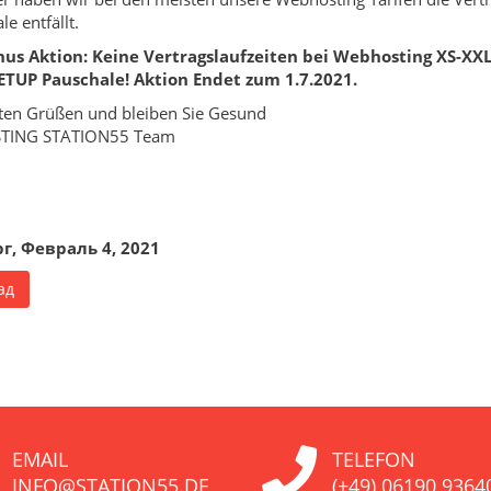
e entfällt.
nus Aktion: Keine Vertragslaufzeiten bei Webhosting XS-XXL,
ETUP Pauschale! Aktion Endet zum 1.7.2021.
ten Grüßen und bleiben Sie Gesund
STING STATION55 Team
г, Февраль 4, 2021
ад
EMAIL
TELEFON
INFO@STATION55.DE
(+49) 06190 9364