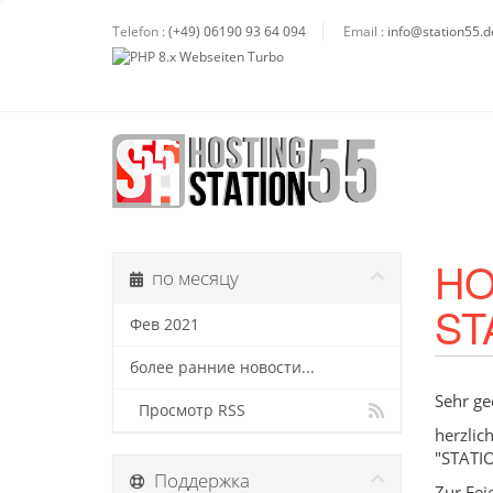
Telefon :
(+49) 06190 93 64 094
Email :
info@station55.d
HO
по месяцу
ST
Фев 2021
более ранние новости...
Sehr ge
Просмотр RSS
herzlic
"STATIO
Поддержка
Zur Fei