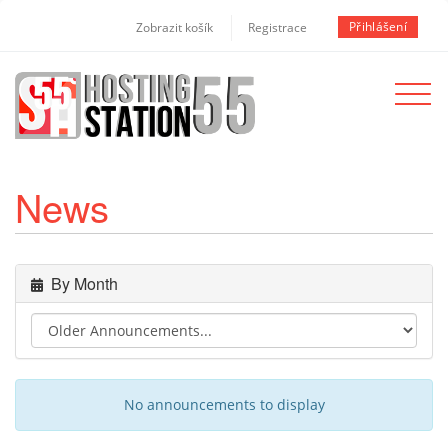
Přihlášení
Zobrazit košík
Registrace
Toggle
navigat
News
By Month
No announcements to display