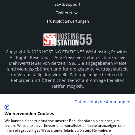
SLA & Support
Twitter News
Trustpilot Bewertungen
Copyright © 2026 HOSTING STATION55 Webhosting Provider.
All Rights Reserved. | Alle Preise verstehen sich inklusive
Mehrwertsteuer von derzeit 19%. Die angegebenen Preise
sind Monatsgebühren und für die gesamte Vertragslaufzeit
im Voraus fällig. Individuelle Zahlungsmöglichkeiten für
Behörden und Öffentlichen Dienst auf Anfrage bei allen
Tarifen möglich.
Logos und Markenzeichen sind Eigentum der jeweiligen
Datenschutzbestimmungen
Hersteller. Irrtümer vorbehalten.
Wir verwenden Cookies
SOCIAL MEDIA
Wir können diese zur Analyse unserer Besucherdaten platzieren, um
unsere Webseite zu verbessern, personalisierte Inhalte anzuzeigen und
Ihnen ein großartiges Webseiten-Erlebnis zu bieten. Für weitere