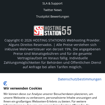
SLA & Support
Twitter News
Trustpilot Bewertungen
Copyright © 2026 HOSTING STATION55 Webhosting Provider.
Alguns Direitos Reservados. | Alle Preise verstehen sich
inklusive Mehrwertsteuer von derzeit 19%. Die angegebenen
Preise sind Monatsgebühren und für die gesamte
Vertragslaufzeit im Voraus fällig. Individuelle
Zahlungsmöglichkeiten für Behörden und Öffentlichen Dienst
auf Anfrage bei allen Tarifen möglich.
Logos und Markenzeichen sind Eigentum der jeweiligen
Datenschutzbestimmungen
Hersteller. Irrtümer vorbehalten.
Wir verwenden Cookies
SOCIAL MEDIA
Wir können diese zur Analyse unserer Besucherdaten platzieren, um
unsere Webseite zu verbessern, personalisierte Inhalte anzuzeigen und
Ihnen ein großartiges Webseiten-Erlebnis zu bieten. Für weitere