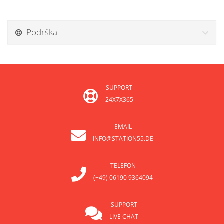
Podrška
SUPPORT
24X7X365
EMAIL
INFO@STATION55.DE
TELEFON
(+49) 06190 9364094
SUPPORT
LIVE CHAT