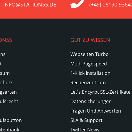
INFO@STATION55.DE
(+49) 06190 9364
ON55
GUT ZU WISSEN
Uns
Webseiten Turbo
t
Mod_Pagespeed
ssum
1-Klick Installation
chutz
Rechenzentrum
gsarten
Let's Encyrpt SSL-Zertifkate
ufsrecht
Datensicherungen
Fragen Und Antworten
ufsbutton
SLA & Support
atenbank
Twitter News