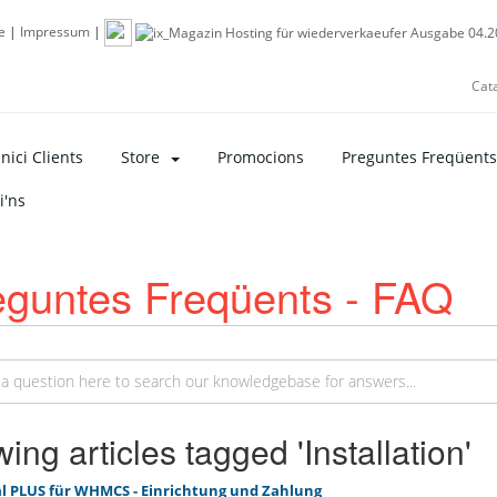
e
|
Impressum
|
Cat
nici Clients
Store
Promocions
Preguntes Freqüents
i'ns
eguntes Freqüents - FAQ
ing articles tagged 'Installation'
l PLUS für WHMCS - Einrichtung und Zahlung