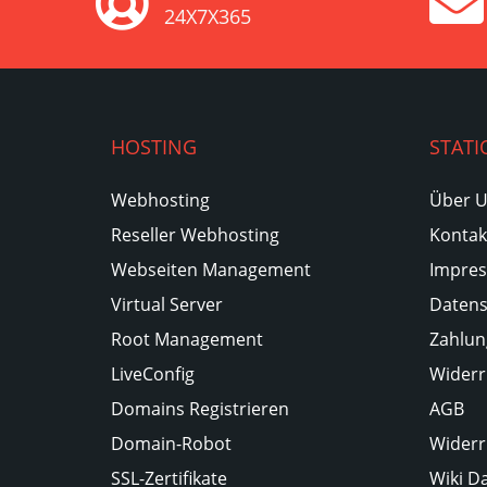
24X7X365
HOSTING
STATI
Webhosting
Über 
Reseller Webhosting
Kontak
Webseiten Management
Impre
Virtual Server
Datens
Root Management
Zahlun
LiveConfig
Widerr
Domains Registrieren
AGB
Domain-Robot
Widerr
SSL-Zertifikate
Wiki D