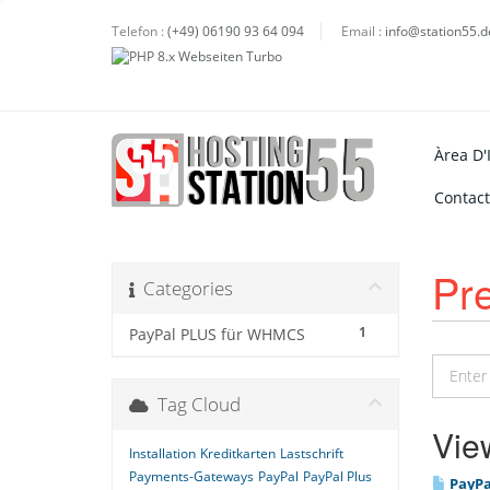
Telefon :
(+49) 06190 93 64 094
Email :
info@station55.d
Àrea D'I
Contact
Pr
Categories
1
PayPal PLUS für WHMCS
Tag Cloud
View
Installation
Kreditkarten
Lastschrift
Payments-Gateways
PayPal
PayPal Plus
PayPa