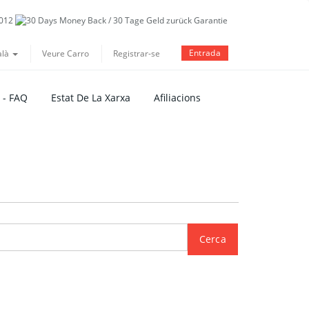
Entrada
alà
Veure Carro
Registrar-se
 - FAQ
Estat De La Xarxa
Afiliacions