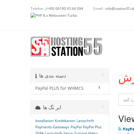
Telefon :
(+49) 06190 93 64 094
Email :
info@station55.d
زش
دسته بندی ها
1
PayPal PLUS für WHMCS
ابر تگ ها
View
Installation
Kreditkarten
Lastschrift
Payments-Gateways
PayPal
PayPal Plus
PayPa
SEPA Lastschrift
Setup
Tutorial
Video