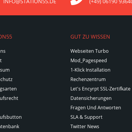
INFO@STATION55.DE
(+49) 06190 9364
ON55
GUT ZU WISSEN
Uns
Webseiten Turbo
t
Mod_Pagespeed
ssum
1-Klick Installation
chutz
Rechenzentrum
gsarten
Let's Encyrpt SSL-Zertifkate
ufsrecht
Datensicherungen
Fragen Und Antworten
ufsbutton
SLA & Support
atenbank
Twitter News