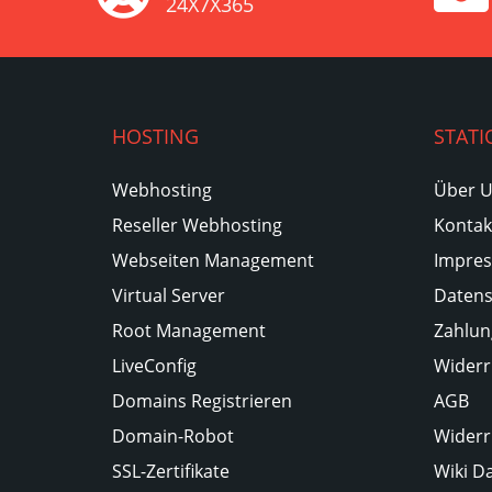
24X7X365
HOSTING
STATI
Webhosting
Über 
Reseller Webhosting
Kontak
Webseiten Management
Impre
Virtual Server
Datens
Root Management
Zahlun
LiveConfig
Widerr
Domains Registrieren
AGB
Domain-Robot
Widerr
SSL-Zertifikate
Wiki D