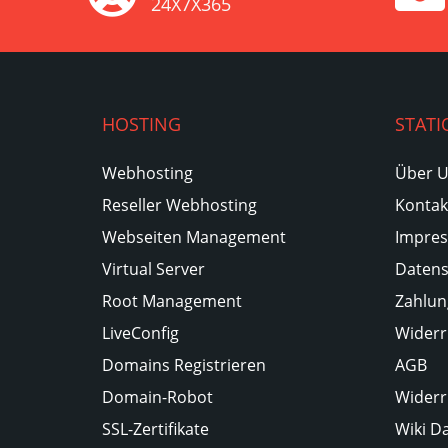
24X7X365
HOSTING
STATI
Webhosting
Über 
Reseller Webhosting
Kontak
Webseiten Management
Impre
Virtual Server
Datens
Root Management
Zahlun
LiveConfig
Widerr
Domains Registrieren
AGB
Domain-Robot
Widerr
SSL-Zertifikate
Wiki D