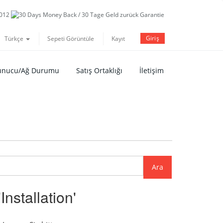
Giriş
Türkçe
Sepeti Görüntüle
Kayıt
unucu/Ağ Durumu
Satış Ortaklığı
İletişim
nstallation'