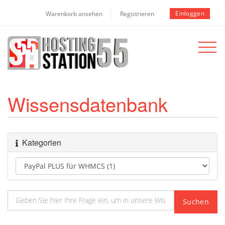
Einloggen
Warenkorb ansehen
Registrieren
Toggle
navigat
Wissensdatenbank
Kategorien