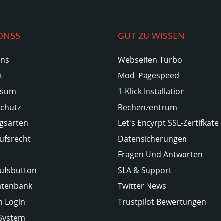
ON55
GUT ZU WISSEN
Uns
Webseiten Turbo
t
Mod_Pagespeed
ssum
1-Klick Installation
chutz
Rechenzentrum
gsarten
Let's Encyrpt SSL-Zertifkate
ufsrecht
Datensicherungen
Fragen Und Antworten
ufsbutton
SLA & Support
atenbank
Twitter News
 Login
Trustpilot Bewertungen
-System