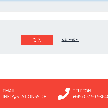
忘記密碼？
EMAIL
TELEFON
INFO@STATION55.DE
(+49) 06190 9364