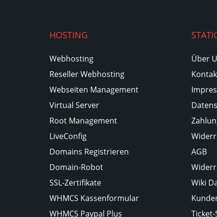
HOSTING
STATI
Webhosting
Über 
Reseller Webhosting
Kontak
Webseiten Management
Impre
Virtual Server
Datens
Root Management
Zahlun
LiveConfig
Widerr
Domains Registrieren
AGB
Domain-Robot
Widerr
SSL-Zertifikate
Wiki D
WHMCS Kassenformular
Kunden
WHMCS Paypal Plus
Ticket