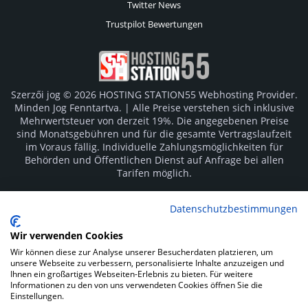
Twitter News
Trustpilot Bewertungen
Szerzői jog © 2026 HOSTING STATION55 Webhosting Provider.
Minden Jog Fenntartva. | Alle Preise verstehen sich inklusive
Mehrwertsteuer von derzeit 19%. Die angegebenen Preise
sind Monatsgebühren und für die gesamte Vertragslaufzeit
im Voraus fällig. Individuelle Zahlungsmöglichkeiten für
Behörden und Öffentlichen Dienst auf Anfrage bei allen
Tarifen möglich.
Logos und Markenzeichen sind Eigentum der jeweiligen
Datenschutzbestimmungen
Hersteller. Irrtümer vorbehalten.
Wir verwenden Cookies
SOCIAL MEDIA
Wir können diese zur Analyse unserer Besucherdaten platzieren, um
unsere Webseite zu verbessern, personalisierte Inhalte anzuzeigen und
Ihnen ein großartiges Webseiten-Erlebnis zu bieten. Für weitere
Informationen zu den von uns verwendeten Cookies öffnen Sie die
Einstellungen.