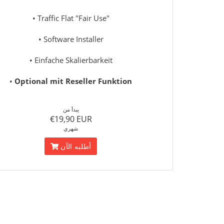
• Traffic Flat "Fair Use"
• Software Installer
• Einfache Skalierbarkeit
•
Optional mit Reseller Funktion
يبدأ من
€19,90 EUR
شهري
أطلبه الآن