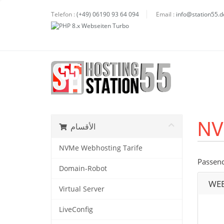
Telefon :
(+49) 06190 93 64 094
Email :
info@station55.d
NV
الأقسام
NVMe Webhosting Tarife
Passend
Domain-Robot
WEB
Virtual Server
LiveConfig