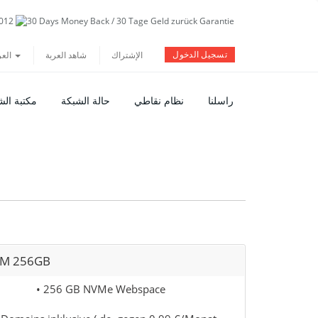
تسجيل الدخول
الإشتراك
شاهد العربة
العربية
راسلنا
نظام نقاطي
حالة الشبكة
مكتبة ال
M 256GB
• 256 GB NVMe Webspace