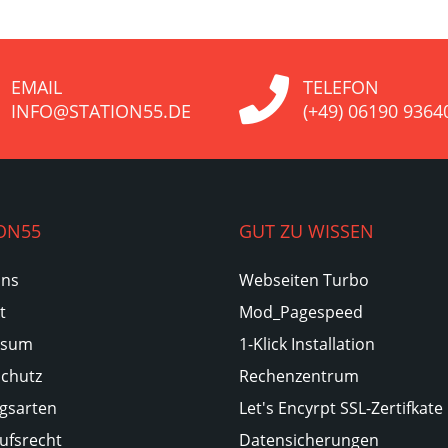
EMAIL
TELEFON
INFO@STATION55.DE
(+49) 06190 9364
ON55
GUT ZU WISSEN
Uns
Webseiten Turbo
t
Mod_Pagespeed
ssum
1-Klick Installation
chutz
Rechenzentrum
gsarten
Let's Encyrpt SSL-Zertifkate
ufsrecht
Datensicherungen