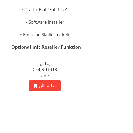
• Traffic Flat "Fair Use"
• Software Installer
• Einfache Skalierbarkeit
•
Optional mit Reseller Funktion
يبدأ من
€34,90 EUR
شهري
أطلبه الآن