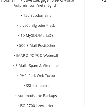
 1 Domain inklusive (.de. gegen 0,99 €/Monat
• 2
Aufpreis .com/net möglich)
• 150 Subdomains
• LiveConfig oder Plesk
• 10 MySQL/MariaDB
• 500 E-Mail-Postfächer
• IMAP & POP3 & Webmail
• E-Mail - Spam & Virenfilter
• PHP, Perl, Web Turbo
• SSL kostenlos
• Automatisierte Backups
• ISO 27001 zertifiziert