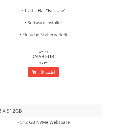
• Traffic Flat "Fair Use"
• Software Installer
• Einfache Skalierbarkeit
يبدأ من
€9,99 EUR
شهري
أطلبه الآن
 X 512GB
• 512 GB NVMe Webspace