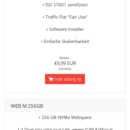
• ISO 27001 zertifiziert
• Traffic Flat "Fair Use"
• Software Installer
• Einfache Skalierbarkeit
Sadəcə..
€9,99 EUR
monthly
İndi sifariş et
WEB M 256GB
• 256 GB NVMe Webspace
• 2 Domains inklusive (.de. gegen 0,99 €/Monat