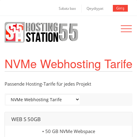
Giriş
Səbətə bax
Qeydiyyat
Toggle
navigat
NVMe Webhosting Tarife
Passende Hosting-Tarife für jedes Projekt
WEB S 50GB
• 50 GB NVMe Webspace