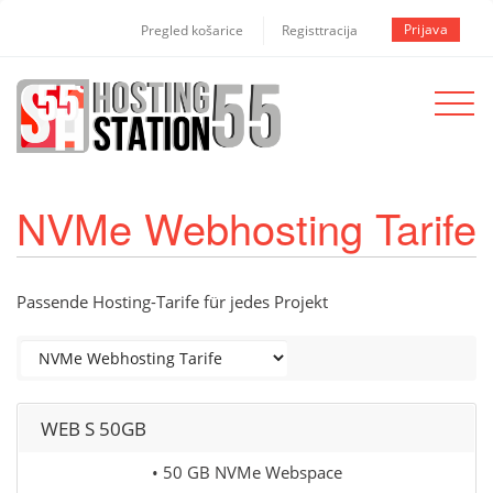
Prijava
Pregled košarice
Registtracija
Toggle
navigat
NVMe Webhosting Tarife
Passende Hosting-Tarife für jedes Projekt
WEB S 50GB
• 50 GB NVMe Webspace