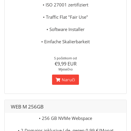
• ISO 27001 zertifiziert
• Traffic Flat "Fair Use"
• Software Installer
• Einfache Skalierbarkeit
S početkom od
€9,99 EUR
Mjesečno
Naruči
WEB M 256GB
• 256 GB NVMe Webspace
• 2 Domains inklusive (.de. gegen 0,99 €/Monat