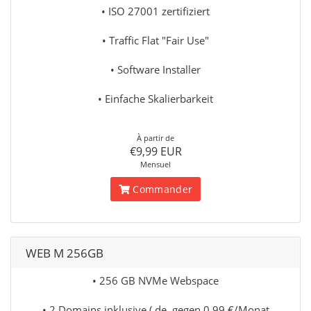
• ISO 27001 zertifiziert
• Traffic Flat "Fair Use"
• Software Installer
• Einfache Skalierbarkeit
À partir de
€9,99 EUR
Mensuel
Commander
WEB M 256GB
• 256 GB NVMe Webspace
• 2 Domains inklusive (.de. gegen 0,99 €/Monat