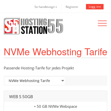
Logg inn
Se handlevogn »
Registrer
Toggle
navigat
NVMe Webhosting Tarife
Passende Hosting-Tarife für jedes Projekt
WEB S 50GB
• 50 GB NVMe Webspace