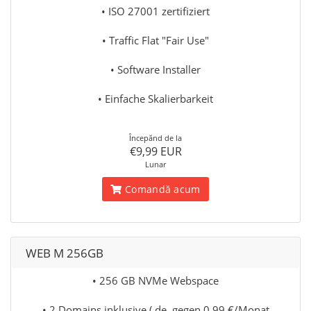
• ISO 27001 zertifiziert
• Traffic Flat "Fair Use"
• Software Installer
• Einfache Skalierbarkeit
Începănd de la
€9,99 EUR
Lunar
Comandă acum
WEB M 256GB
• 256 GB NVMe Webspace
• 2 Domains inklusive (.de. gegen 0,99 €/Monat