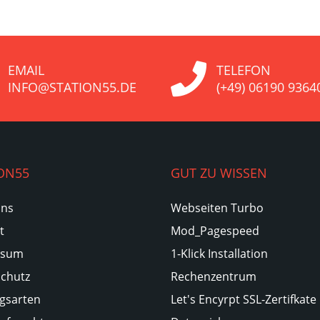
EMAIL
TELEFON
INFO@STATION55.DE
(+49) 06190 9364
ON55
GUT ZU WISSEN
Uns
Webseiten Turbo
t
Mod_Pagespeed
ssum
1-Klick Installation
chutz
Rechenzentrum
gsarten
Let's Encyrpt SSL-Zertifkate