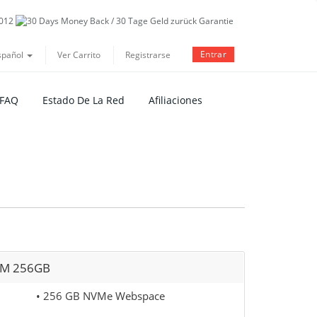
Entrar
spañol
Ver Carrito
Registrarse
 FAQ
Estado De La Red
Afiliaciones
M 256GB
• 256 GB NVMe Webspace