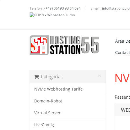
Telefon :
(+49) 06190 93 64 094
Email :
info@station55.d
Área De
Contác
NV
Categorías
NVMe Webhosting Tarife
Passend
Domain-Robot
WEB
Virtual Server
LiveConfig