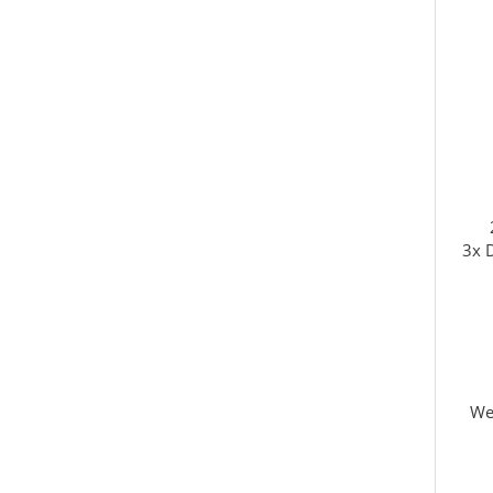
3x D
We