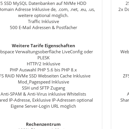
5 SSD MySQL Datenbanken auf NVMe HDD
2
omain Adresse Inklusive de, .com, .net, .eu, .us,
2x Do
weitere optional möglich.
Traffic Inklusive
500 E-Mail Adressen & Postfächer
Weitere Tarife Eigenschaften
bspace Verwaltungsoberfläche LiveConfig oder
Webs
PLESK
HTTP/2 Inklusive
PHP Auswahl PHP 5.6 bis PHP 8.x
FS RAID NVMe SSD Webseiten Cache Inklusive
ZF
Mod_Pagespeed Inklusive
SSH und SFTP Zugang
Anti-SPAM & Anti-Virus inklusive Whitelists
red IP-Adresse, Exklusive IP-Adressen optional
Shar
Eigene Server-Login URL möglich
Rechenzentrum