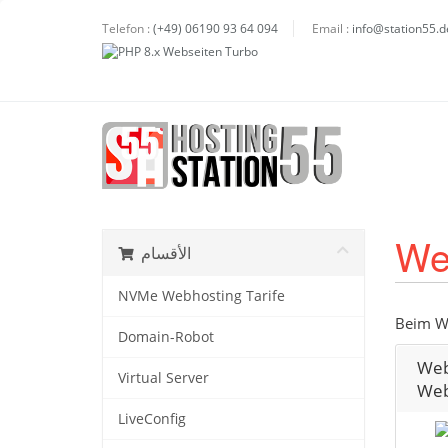
Telefon :
(+49) 06190 93 64 094
Email :
info@station55.d
We
الأقسام
NVMe Webhosting Tarife
Beim We
Domain-Robot
Web
Virtual Server
Web
LiveConfig