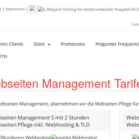
e
|
Impressum
|
Cat
nici Clients
Store
Promocions
Preguntes Freqüents
i'ns
bseiten Management Tarif
bseiten Management, übernehmen wir die Webseiten Pflege für
seiten Management S mit 2 Stunden
Webs
seiten Pflege inkl. Webhosting & TLD
Webs