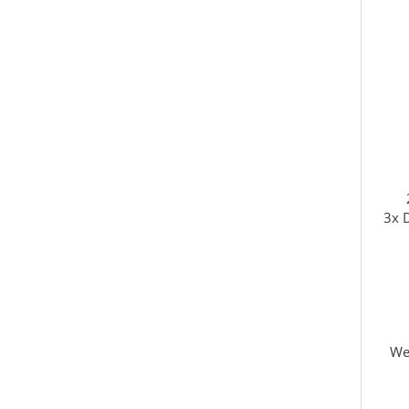
3x D
We