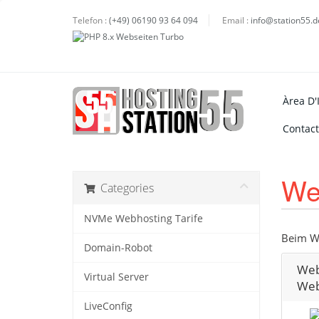
Telefon :
(+49) 06190 93 64 094
Email :
info@station55.d
Àrea D'I
Contact
We
Categories
NVMe Webhosting Tarife
Beim We
Domain-Robot
Web
Virtual Server
Web
LiveConfig