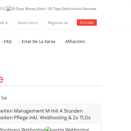
Entrada
alà
Veure Carro
Registrar-se
 - FAQ
Estat De La Xarxa
Afiliacions
e
 Sie
eiten Management M mit 4 Stunden
eiten Pflege inkl. Webhosting & 2x TLDs