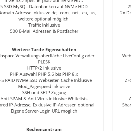
5 GB SSD Speicherplatz auf NVMe HDD
5 SSD MySQL Datenbanken auf NVMe HDD
2
omain Adresse Inklusive de, .com, .net, .eu, .us,
2x Do
weitere optional möglich.
Traffic Inklusive
500 E-Mail Adressen & Postfächer
Weitere Tarife Eigenschaften
bspace Verwaltungsoberfläche LiveConfig oder
Webs
PLESK
HTTP/2 Inklusive
PHP Auswahl PHP 5.6 bis PHP 8.x
FS RAID NVMe SSD Webseiten Cache Inklusive
ZF
Mod_Pagespeed Inklusive
SSH und SFTP Zugang
Anti-SPAM & Anti-Virus inklusive Whitelists
red IP-Adresse, Exklusive IP-Adressen optional
Shar
Eigene Server-Login URL möglich
Rechenzentrum