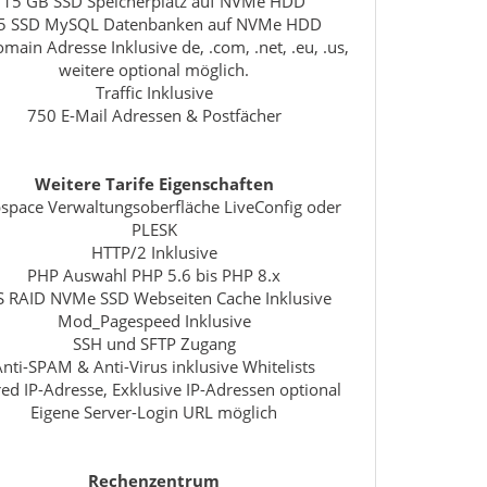
15 GB SSD Speicherplatz auf NVMe HDD
5 SSD MySQL Datenbanken auf NVMe HDD
main Adresse Inklusive de, .com, .net, .eu, .us,
weitere optional möglich.
Traffic Inklusive
750 E-Mail Adressen & Postfächer
Weitere Tarife Eigenschaften
pace Verwaltungsoberfläche LiveConfig oder
PLESK
HTTP/2 Inklusive
PHP Auswahl PHP 5.6 bis PHP 8.x
S RAID NVMe SSD Webseiten Cache Inklusive
Mod_Pagespeed Inklusive
SSH und SFTP Zugang
Anti-SPAM & Anti-Virus inklusive Whitelists
ed IP-Adresse, Exklusive IP-Adressen optional
Eigene Server-Login URL möglich
Rechenzentrum