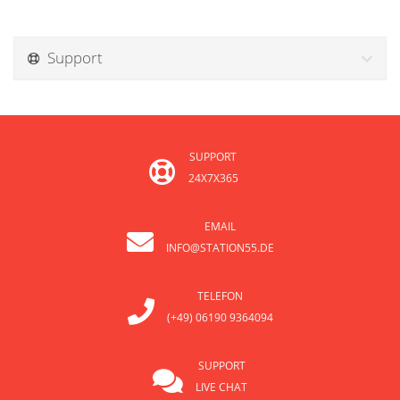
Support
SUPPORT
24X7X365
EMAIL
INFO@STATION55.DE
TELEFON
(+49) 06190 9364094
SUPPORT
LIVE CHAT