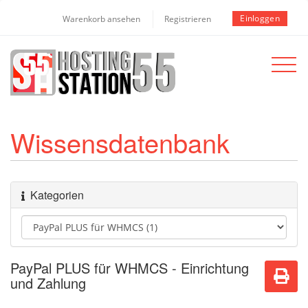
Einloggen
Warenkorb ansehen
Registrieren
Toggle
navigat
Wissensdatenbank
Kategorien
PayPal PLUS für WHMCS - Einrichtung
und Zahlung