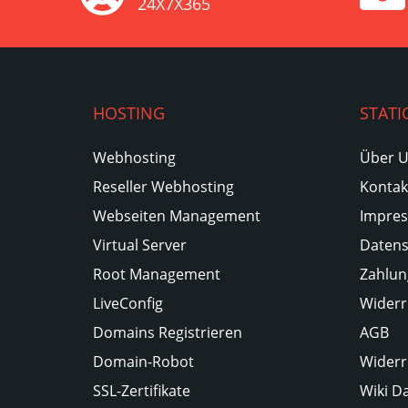
24X7X365
HOSTING
STATI
Webhosting
Über 
Reseller Webhosting
Kontak
Webseiten Management
Impre
Virtual Server
Datens
Root Management
Zahlun
LiveConfig
Widerr
Domains Registrieren
AGB
Domain-Robot
Widerr
SSL-Zertifikate
Wiki D