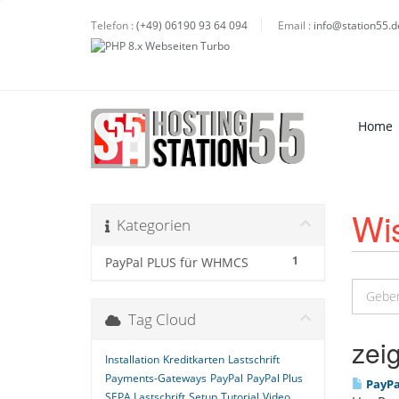
Telefon :
(+49) 06190 93 64 094
Email :
info@station55.d
Home
Wi
Kategorien
1
PayPal PLUS für WHMCS
Tag Cloud
zei
Installation
Kreditkarten
Lastschrift
Payments-Gateways
PayPal
PayPal Plus
PayPa
SEPA Lastschrift
Setup
Tutorial
Video