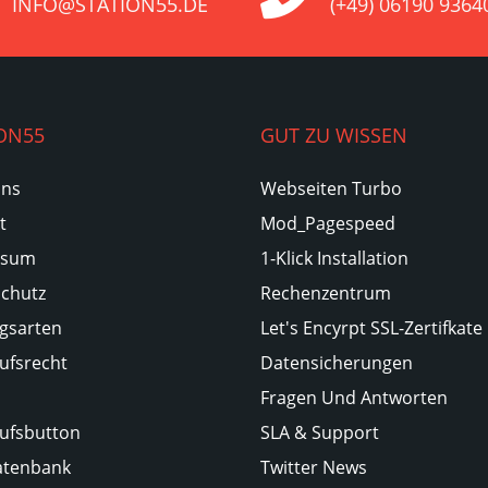
INFO@STATION55.DE
(+49) 06190 9364
ON55
GUT ZU WISSEN
Uns
Webseiten Turbo
t
Mod_Pagespeed
ssum
1-Klick Installation
chutz
Rechenzentrum
gsarten
Let's Encyrpt SSL-Zertifkate
ufsrecht
Datensicherungen
Fragen Und Antworten
ufsbutton
SLA & Support
atenbank
Twitter News