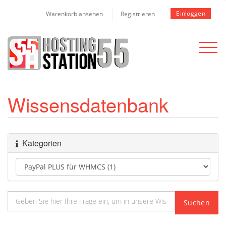
Einloggen
Warenkorb ansehen
Registrieren
Toggle
navigat
Wissensdatenbank
Kategorien