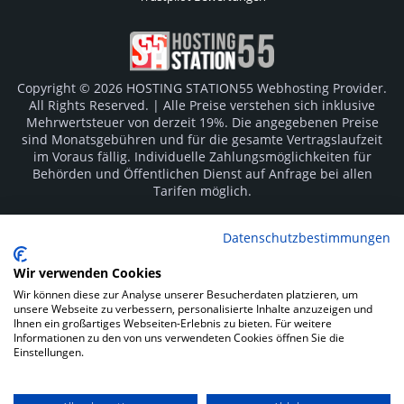
Copyright © 2026 HOSTING STATION55 Webhosting Provider.
All Rights Reserved. | Alle Preise verstehen sich inklusive
Mehrwertsteuer von derzeit 19%. Die angegebenen Preise
sind Monatsgebühren und für die gesamte Vertragslaufzeit
im Voraus fällig. Individuelle Zahlungsmöglichkeiten für
Behörden und Öffentlichen Dienst auf Anfrage bei allen
Tarifen möglich.
Logos und Markenzeichen sind Eigentum der jeweiligen
Datenschutzbestimmungen
Hersteller. Irrtümer vorbehalten.
Wir verwenden Cookies
SOCIAL MEDIA
Wir können diese zur Analyse unserer Besucherdaten platzieren, um
unsere Webseite zu verbessern, personalisierte Inhalte anzuzeigen und
Ihnen ein großartiges Webseiten-Erlebnis zu bieten. Für weitere
Informationen zu den von uns verwendeten Cookies öffnen Sie die
Einstellungen.