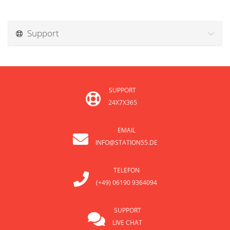
Support
SUPPORT
24X7X365
EMAIL
INFO@STATION55.DE
TELEFON
(+49) 06190 9364094
SUPPORT
LIVE CHAT