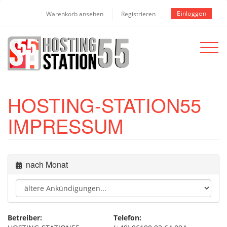
Einloggen
Warenkorb ansehen
Registrieren
Toggle
navigat
HOSTING-STATION55
IMPRESSUM
nach Monat
Betreiber:
Telefon: