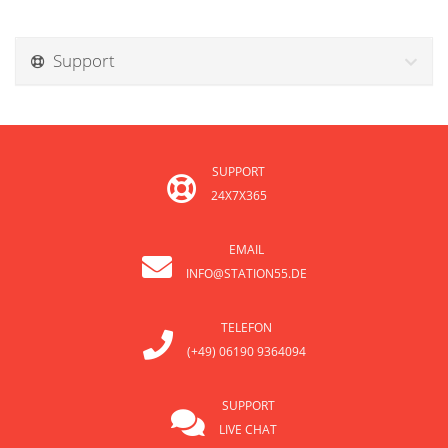
Support
SUPPORT
24X7X365
EMAIL
INFO@STATION55.DE
TELEFON
(+49) 06190 9364094
SUPPORT
LIVE CHAT