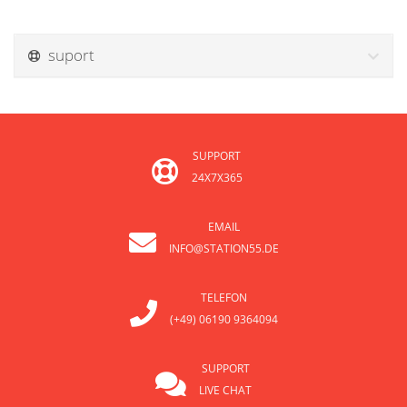
suport
SUPPORT
24X7X365
EMAIL
INFO@STATION55.DE
TELEFON
(+49) 06190 9364094
SUPPORT
LIVE CHAT