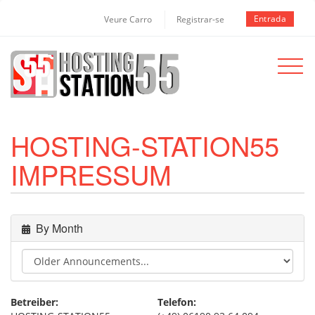
Entrada
Veure Carro
Registrar-se
Toggle
navigat
HOSTING-STATION55
IMPRESSUM
By Month
Betreiber:
Telefon: