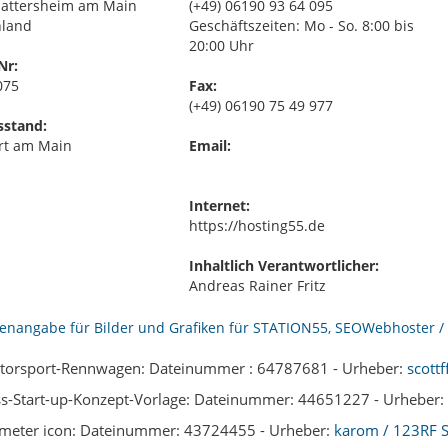
attersheim am Main
(+49) 06190 93 64 095
hland
Geschäftszeiten: Mo - So. 8:00 bis
20:00 Uhr
Nr:
075
Fax:
(+49) 06190 75 49 977
sstand:
rt am Main
Email:
Internet:
https://hosting55.de
Inhaltlich Verantwortlicher:
Andreas Rainer Fritz
torsport-Rennwagen: Dateinummer : 64787681 - Urheber:
scott
s-Start-up-Konzept-Vorlage: Dateinummer: 44651227 - Urheber:
meter icon: Dateinummer: 43724455 - Urheber:
karom / 123RF S