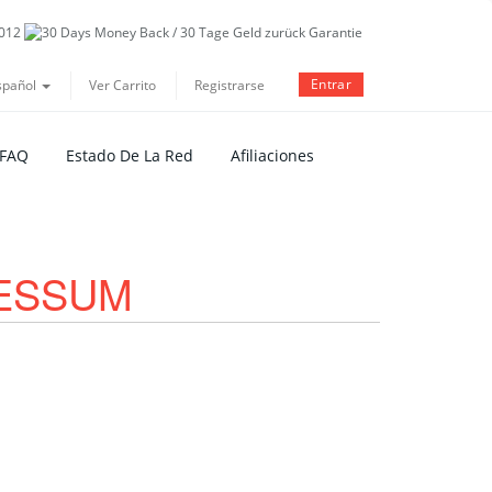
Entrar
spañol
Ver Carrito
Registrarse
 FAQ
Estado De La Red
Afiliaciones
RESSUM