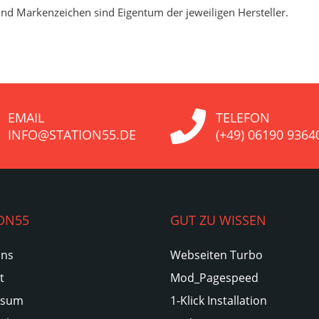
nd Markenzeichen sind Eigentum der jeweiligen Hersteller.
EMAIL
TELEFON
INFO@STATION55.DE
(+49) 06190 9364
ON55
GUT ZU WISSEN
Uns
Webseiten Turbo
t
Mod_Pagespeed
ssum
1-Klick Installation