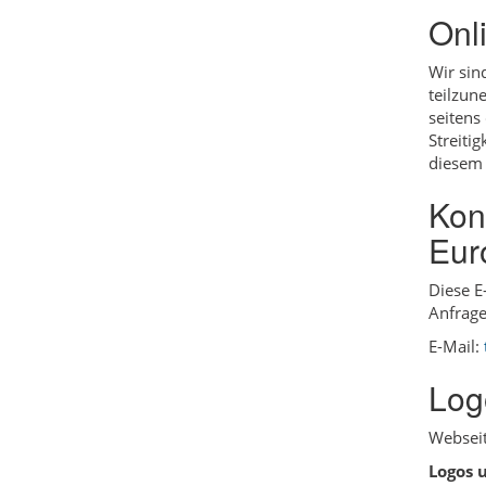
Onl
Wir sin
teilzun
seitens
Streiti
diesem 
Kon
Eur
Diese E
Anfrage
E-Mail:
Log
Webseit
Logos 