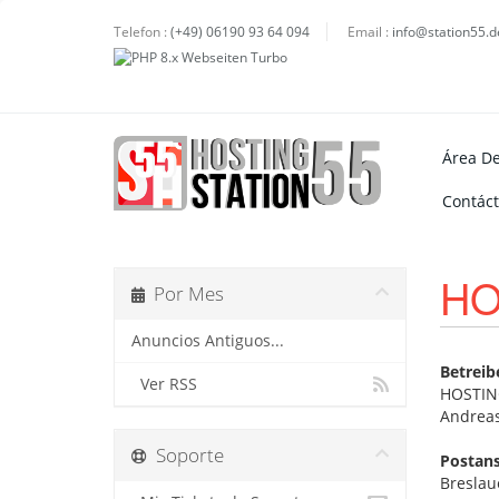
Telefon :
(+49) 06190 93 64 094
Email :
info@station55.d
Área De
Contác
HO
Por Mes
Anuncios Antiguos...
Betreib
Ver RSS
HOSTIN
Andreas
Soporte
Postans
Breslaue