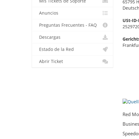
Mis Tickets de Soporte
65795 H
Deutsc
Anuncios
USt-ID-
Preguntas Frecuentes - FAQ
252972
Descargas
Gericht
Frankfu
Estado de la Red
Abrir Ticket
Red Mo
Busines
Speedo