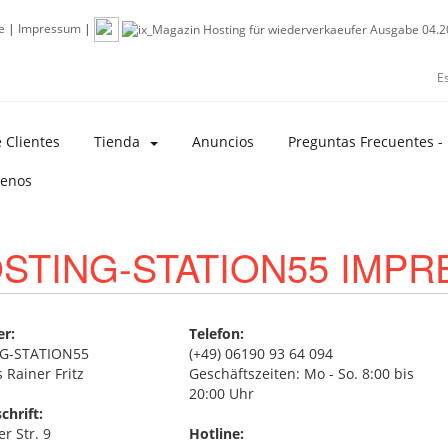
e
|
Impressum
|
E
 Clientes
Tienda
Anuncios
Preguntas Frecuentes -
tenos
STING-STATION55 IMP
er:
Telefon:
G-STATION55
(+49) 06190 93 64 094
 Rainer Fritz
Geschäftszeiten: Mo - So. 8:00 bis
20:00 Uhr
chrift:
r Str. 9
Hotline: