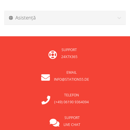
Asistență
SUPPORT
24X7X365
EMAIL
INFO@STATION55.DE
TELEFON
(+49) 06190 9364094
SUPPORT
LIVE CHAT