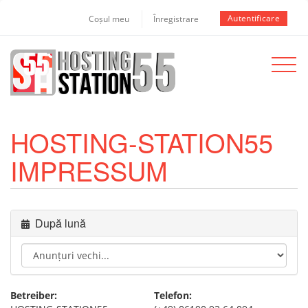
Autentificare
Coșul meu
Înregistrare
Toggle
navigat
HOSTING-STATION55
IMPRESSUM
După lună
Betreiber:
Telefon: